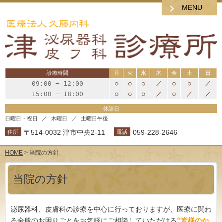
MENU
診療時間
月
火
水
木
金
土
日
09:00 − 12:00
○
○
○
／
○
○
／
15:00 − 18:00
○
○
○
／
○
／
／
休診日
日曜日・祝日
木曜日
土曜日午後
〒514-0032 津市中央2-11
059-228-2646
住所
電話
HOME
> 当院の方針
当院の方針
泌尿器科、皮膚科の診療を中心に行っておりますが、医療に関わ
る全般のお困りごとをお気軽にご相談していただける
“
皆様のか