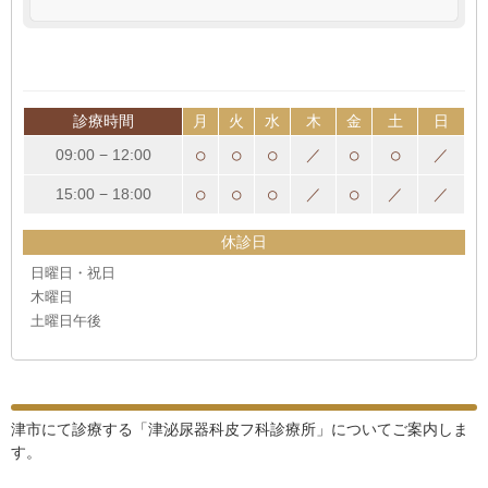
診療時間
月
火
水
木
金
土
日
09:00 − 12:00
○
○
○
／
○
○
／
15:00 − 18:00
○
○
○
／
○
／
／
休診日
日曜日・祝日
木曜日
土曜日午後
津市にて診療する「津泌尿器科皮フ科診療所」についてご案内しま
す。